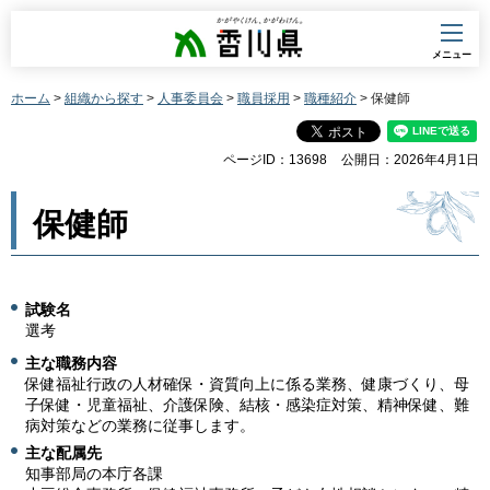
香川県
メニュー
ホーム
>
組織から探す
>
人事委員会
>
職員採用
>
職種紹介
> 保健師
ページID：13698
公開日：2026年4月1日
保健師
試験名
選考
主な職務内容
保健福祉行政の人材確保・資質向上に係る業務、健康づくり、母
子保健・児童福祉、介護保険、結核・感染症対策、精神保健、難
病対策などの業務に従事します。
主な配属先
知事部局の本庁各課