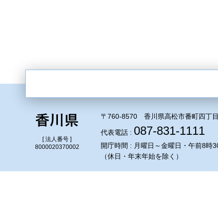
〒760-8570 香川県高松市番町四丁目
087-831-1111
代表電話 :
[ 法人番号 ]
開庁時間 : 月曜日～金曜日・午前8時3
8000020370002
（休日・年末年始を除く）