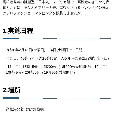
高松港発着の帆船型「日本丸」レプリカ船で、高松港のきらめく夜
景とともに、あなぶきアリーナ香川に投影されるバレンタイン限定
のプロジェクションマッピングを観賞しませんか。
1.実施日程
令和8年2月13日(金曜日)、14日(土曜日)の2日間
※各日、45分（うち約15分観賞）のクルーズを2回運航（計4回）
【1回目】18時15分～19時00分（18時00分乗船開始）【2回目】
19時45分～20時30分（19時30分乗船開始）
2.場所
高松港発着（第2浮桟橋）