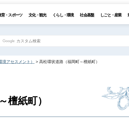
教育・スポーツ
文化・観光
くらし・環境
社会基盤
しごと・産業
環境アセスメント）
> 高松環状道路（福岡町～檀紙町）
～檀紙町）