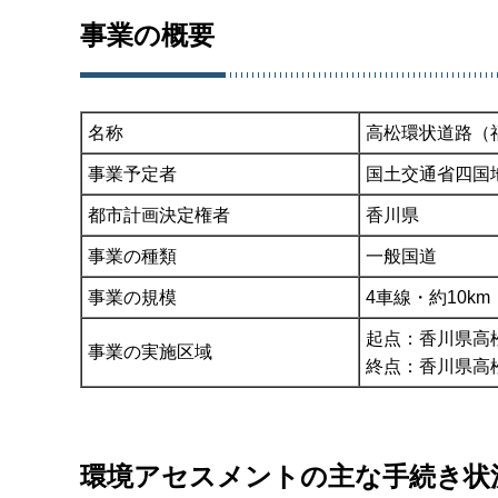
事業の概要
名称
高松環状道路（
事業予定者
国土交通省四国
都市計画決定権者
香川県
事業の種類
一般国道
事業の規模
4車線・約10km
起点：香川県高
事業の実施区域
終点：香川県高
環境アセスメントの主な手続き状