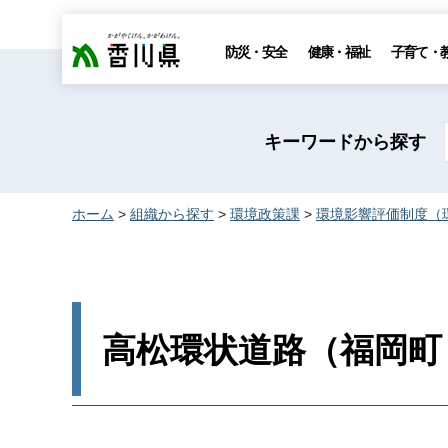
香川県
防災・安全
健康・福祉
子育て・
キーワードから探す
ホーム
>
組織から探す
>
環境政策課
>
環境影響評価制度（
高松環状道路（福岡町