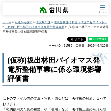
香川県
メニュー
ホーム
>
組織から探す
>
環境政策課
>
環境影響評価制度（環境アセスメント）
>
（仮称）坂出林田バイオマス発電所整備事業
> (仮称)坂出林田バイオマス発電
所整備事業に係る環境影響評価書
ページID：21589
公開日：2022年6月20日
(仮称)坂出林田バイオマス発
電所整備事業に係る環境影響
評価書
以下のファイル内の文章・写真・図などは、著作権の対象となって
おります。
「私的使用のための複製」や「引用」など、著作権上認められた場