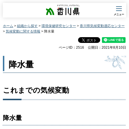
香川県
メニュー
ホーム
>
組織から探す
>
環境保健研究センター
>
香川県気候変動適応センター
>
気候変動に関する情報
> 降水量
ページID：2516
公開日：2021年8月10日
降水量
これまでの気候変動
降水量