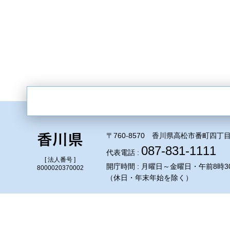
〒760-8570 香川県高松市番町四丁目
087-831-1111
代表電話 :
[ 法人番号 ]
開庁時間 : 月曜日～金曜日・午前8時3
8000020370002
（休日・年末年始を除く）