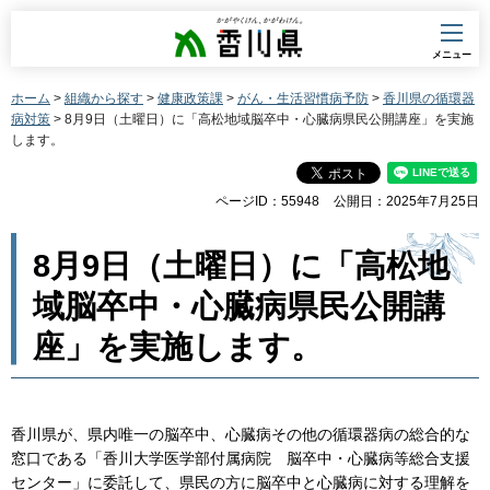
香川県
メニュー
ホーム
>
組織から探す
>
健康政策課
>
がん・生活習慣病予防
>
香川県の循環器
病対策
> 8月9日（土曜日）に「高松地域脳卒中・心臓病県民公開講座」を実施
します。
ページID：55948
公開日：2025年7月25日
8月9日（土曜日）に「高松地
域脳卒中・心臓病県民公開講
座」を実施します。
香川県が、県内唯一の脳卒中、心臓病その他の循環器病の総合的な
窓口である「香川大学医学部付属病院 脳卒中・心臓病等総合支援
センター」に委託して、県民の方に脳卒中と心臓病に対する理解を