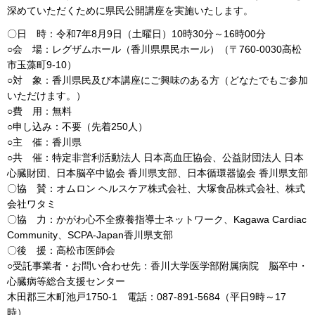
深めていただくために県民公開講座を実施いたします。
〇日 時：令和7年8月9日（土曜日）10時30分～16時00分
○会 場：レグザムホール（香川県県民ホール）（〒760-0030高松
市玉藻町9-10）
○対 象：香川県民及び本講座にご興味のある方（どなたでもご参加
いただけます。）
○費 用：無料
○申し込み：不要（先着250人）
○主 催：香川県
○共 催：特定非営利活動法人 日本高血圧協会、公益財団法人 日本
心臓財団、日本脳卒中協会 香川県支部、日本循環器協会 香川県支部
〇協 賛：オムロン ヘルスケア株式会社、大塚食品株式会社、株式
会社ワタミ
〇協 力：かがわ心不全療養指導士ネットワーク、Kagawa Cardiac
Community、SCPA-Japan香川県支部
〇後 援：高松市医師会
○受託事業者・お問い合わせ先：香川大学医学部附属病院 脳卒中・
心臓病等総合支援センター
木田郡三木町池戸1750-1 電話：087-891-5684（平日9時～17
時）