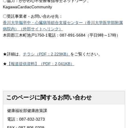
〇協力：かがわ心不全療養指導士ネットワーク、
KagawaCardiacCommunity
〇受託事業者・お問い合わせ先：
香川大学脳卒中・心臓病等総合支援センター（香川大学医学部附属
病院内）（外部サイトへリンク）
木田郡三木町池戸1750-1電話：087-891-5684（平日9時～17時）
★詳細は、
チラシ（PDF：2,229KB）
をご覧ください。
★
【報道提供資料】（PDF：2,041KB）
このページに関するお問い合わせ
健康福祉部健康政策課
電話：087-832-3273
FAX：087-806-0209