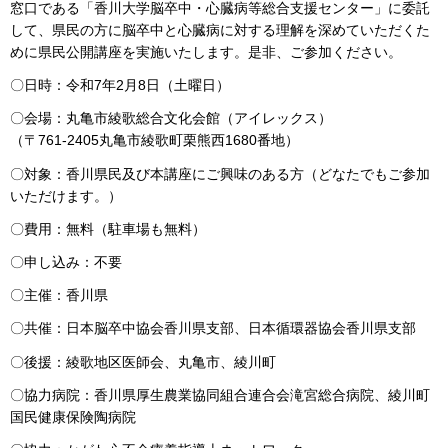
窓口である「香川大学脳卒中・心臓病等総合支援センター」に委託
して、県民の方に脳卒中と心臓病に対する理解を深めていただくた
めに県民公開講座を実施いたします。是非、ご参加ください。
〇日時：令和7年2月8日（土曜日）
〇会場：丸亀市綾歌総合文化会館（アイレックス）
（〒761-2405丸亀市綾歌町栗熊西1680番地）
〇対象：香川県民及び本講座にご興味のある方（どなたでもご参加
いただけます。）
〇費用：無料（駐車場も無料）
〇申し込み：不要
〇主催：香川県
〇共催：日本脳卒中協会香川県支部、日本循環器協会香川県支部
〇後援：綾歌地区医師会、丸亀市、綾川町
〇協力病院：香川県厚生農業協同組合連合会滝宮総合病院、綾川町
国民健康保険陶病院