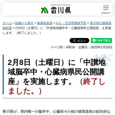
香川県
メニュー
ホーム
>
組織から探す
>
健康政策課
>
がん・生活習慣病予防
>
香川県の循環器
病対策
> 2月8日（土曜日）に「中讃地域脳卒中・心臓病県民公開講座」を実施
します。（終了しました。）
ページID：45818
公開日：2025年1月20日
2月8日（土曜日）に「中讃地
域脳卒中・心臓病県民公開講
座」を実施します。
（終了し
ました。）
香川県が、県内唯一の脳卒中、心臓病その他の循環器病の総合的な