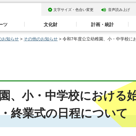
文字サイズ・色合い変更
音声読み上げ
ーツ
文化財
計画・統計
のお知らせ
>
その他のお知らせ
> 令和7年度公立幼稚園、小・中学校に
稚園、小・中学校における
）・終業式の日程について