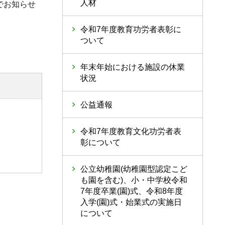
人材
でお知らせ
令和7年度教育功労者表彰に
ついて
年末年始における施設の休業
状況
公益通報
令和7年度教育文化功労者表
彰について
公立幼稚園(幼稚園型認定こど
も園を含む)、小・中学校令和
7年度卒業(園)式、令和8年度
入学(園)式・始業式の実施日
について