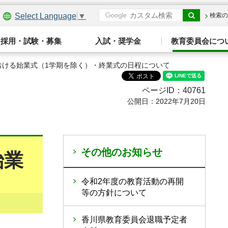
Select Language
▼
検索の
採用・試験・募集
入試・奨学金
教育委員会につ
おける始業式（1学期を除く）・終業式の日程について
ページID：40761
公開日：2022年7月20日
その他のお知らせ
始業
令和2年度の教育活動の再開
等の方針について
香川県教育委員会退職予定者