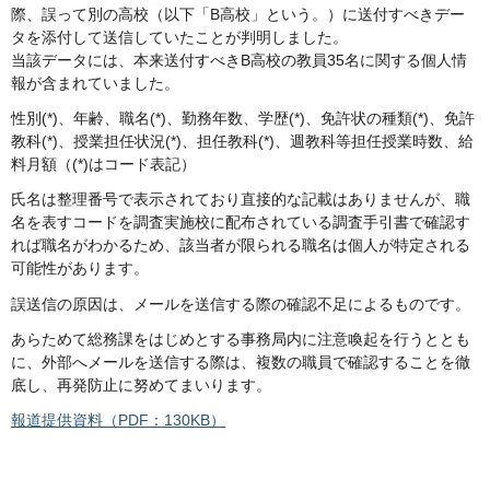
際、誤って別の高校（以下「B高校」という。）に送付すべきデー
タを添付して送信していたことが判明しました。
当該データには、本来送付すべきB高校の教員35名に関する個人情
報が含まれていました。
性別(*)、年齢、職名(*)、勤務年数、学歴(*)、免許状の種類(*)、免許
教科(*)、授業担任状況(*)、担任教科(*)、週教科等担任授業時数、給
料月額（(*)はコード表記）
氏名は整理番号で表示されており直接的な記載はありませんが、職
名を表すコードを調査実施校に配布されている調査手引書で確認す
れば職名がわかるため、該当者が限られる職名は個人が特定される
可能性があります。
誤送信の原因は、メールを送信する際の確認不足によるものです。
あらためて総務課をはじめとする事務局内に注意喚起を行うととも
に、外部へメールを送信する際は、複数の職員で確認することを徹
底し、再発防止に努めてまいります。
報道提供資料（PDF：130KB）