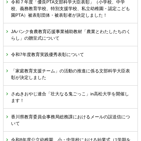
令和７年度「優良PTA文部科学大臣表彰」（小学校、中学
校、義務教育学校、特別支援学校、私立幼稚園・認定こども
園PTA）被表彰団体・被表彰者が決定しました！
JAバンク食農教育応援事業補助教材「農業とわたしたちのく
らし」の贈呈式について
令和7年度教育実践優秀表彰について
「家庭教育支援チーム」の活動の推進に係る文部科学大臣表
彰が決定しました
さぬきおやじ連合「壮大なる鬼ごっこ」in高松大学を開催し
ます！
香川県教育委員会事務局総務課におけるメールの誤送信につ
いて
令和8年度公立幼稚園、小・中学校における始業式（1学期を