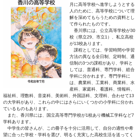
月に高等学校へ進学しようとする
人のために、高等学校について理
解を深めてもらうための資料とし
て作られたものです。
香川県には、公立高等学校が30
校（県立29、市立1）、私立高校
が13校あります。
課程としては、学習時間や学習
方法の異なる全日制、定時制、通
信制の3つの課程があり、学科と
しては、普通科、専門学科、総合
学科に分かれます。専門学科に
は、農業科、工業科、商業科、水
産科、家庭科、看護科、情報科、
福祉科、理数科、音楽科、美術科、外国語科、文理科、合わせて13
の大学科があり、これらの中にはさらにいくつかの小学科に分かれ
ているものもあります。
また、香川県には、国立高等専門学校が1校あり機械工学科など7
学科あります。
中学生の皆さんが、この冊子を十分に活用して、自分の適性や希
望に合った学校・学科を選び、明るく充実した高校生活を送ってく