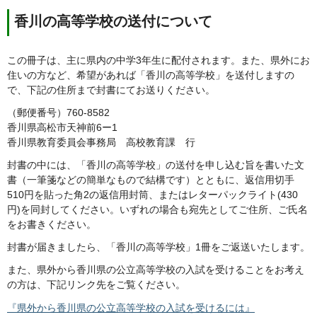
香川の高等学校の送付について
この冊子は、主に県内の中学3年生に配付されます。また、県外にお
住いの方など、希望があれば「香川の高等学校」を送付しますの
で、下記の住所まで封書にてお送りください。
（郵便番号）760-8582
香川県高松市天神前6ー1
香川県教育委員会事務局 高校教育課 行
封書の中には、「香川の高等学校」の送付を申し込む旨を書いた文
書（一筆箋などの簡単なもので結構です）とともに、返信用切手
510円を貼った角2の返信用封筒、またはレターパックライト(430
円)を同封してください。いずれの場合も宛先としてご住所、ご氏名
をお書きください。
封書が届きましたら、「香川の高等学校」1冊をご返送いたします。
また、県外から香川県の公立高等学校の入試を受けることをお考え
の方は、下記リンク先をご覧ください。
『県外から香川県の公立高等学校の入試を受けるには』