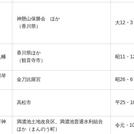
神懸山保勝会 ほか
大12・3
（香川県）
香川県ほか
八幡
昭11・1
（観音寺市）
郡琴
金刀比羅宮
昭26・6
高松市
平25・1
字神
満濃池土地改良区、満濃池普通水利組合
令元・10
ほか（まんのう町）