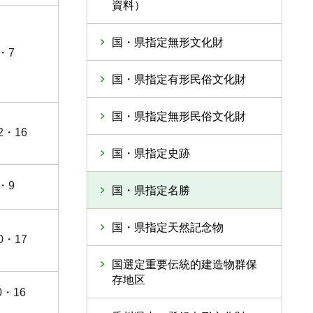
資料）
国・県指定無形文化財
・7
国・県指定有形民俗文化財
国・県指定無形民俗文化財
2・16
国・県指定史跡
・9
国・県指定名勝
国・県指定天然記念物
0・17
国選定重要伝統的建造物群保
存地区
・16