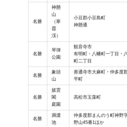
神懸
山
小豆郡小豆島町
名勝
（寒
神懸通
霞
渓）
観音寺市
琴弾
名勝
有明町・八幡町一丁目・
公園
町二丁目
象頭
善通寺市大麻町・仲多度
名勝
山
平町
披雲
名勝
閣
高松市玉藻町
庭園
満濃
仲多度郡まんのう町神野
名勝
池
野山45番1ほか