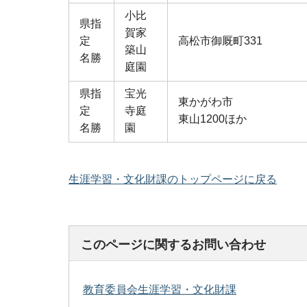
小比
県指
賀家
定
高松市御厩町331
築山
名勝
庭園
県指
宝光
東かがわ市
定
寺庭
東山1200ほか
名勝
園
生涯学習・文化財課のトップページに戻る
このページに関するお問い合わせ
教育委員会生涯学習・文化財課