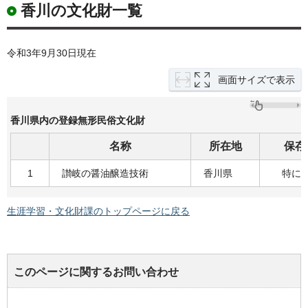
香川の文化財一覧
令和3年9月30日現在
画面サイズで表示
香川県内の登録無形民俗文化財
名称
所在地
保存
1
讃岐の醤油醸造技術
香川県
特に
生涯学習・文化財課のトップページに戻る
このページに関するお問い合わせ