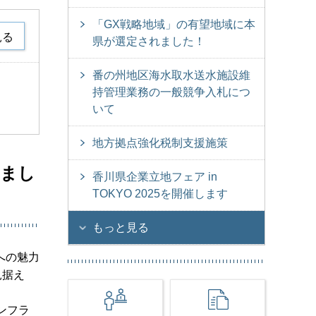
「GX戦略地域」の有望地域に本
見る
県が選定されました！
番の州地区海水取水送水施設維
持管理業務の一般競争入札につ
いて
地方拠点強化税制支援施策
しまし
香川県企業立地フェア in
TOKYO 2025を開催します
もっと見る
への魅力
見据え
ンフラ