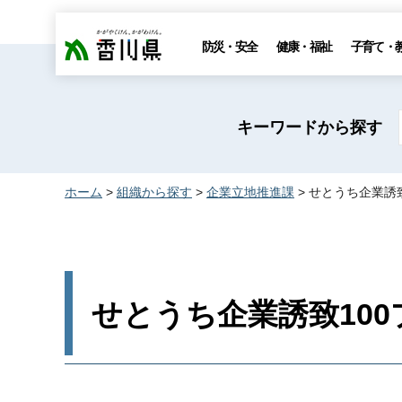
香川県
防災・安全
健康・福祉
子育て・
キーワードから探す
ホーム
>
組織から探す
>
企業立地推進課
> せとうち企業誘
せとうち企業誘致100