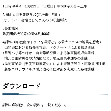
1日時:令和4年10月23日（日曜日）午前9時00分～正午
2場所:香川県消防学校(高松市生島町)
(サテライト会場としてまんのう町山間部)
3参加機関
防災関係機関等40団体約400名
4訓練の特徴(南海トラフを震源とする最大クラスの地震を想定）
○山間部における負傷者救護、ドクターヘリによる搬送訓練
○県警ヘリ等のほか、自衛隊航空機による被害情報収集訓練
○地元自主防災会や消防団など、地元住民参加型の訓練
○民間事業者（県災害時協定先）による避難所設営・応急復旧訓練
○新型コロナウイルス感染症の予防対策を考慮した各種訓練
ダウンロード
訓練の詳細は、次の資料をご覧ください。