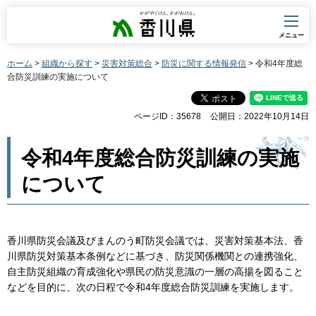
香川県
メニュー
ホーム
>
組織から探す
>
災害対策総合
>
防災に関する情報発信
> 令和4年度総
合防災訓練の実施について
ページID：35678
公開日：2022年10月14日
令和4年度総合防災訓練の実施
について
香川県防災会議及びまんのう町防災会議では、災害対策基本法、香
川県防災対策基本条例などに基づき、防災関係機関との連携強化、
自主防災組織の育成強化や県民の防災意識の一層の高揚を図ること
などを目的に、次の日程で令和4年度総合防災訓練を実施します。