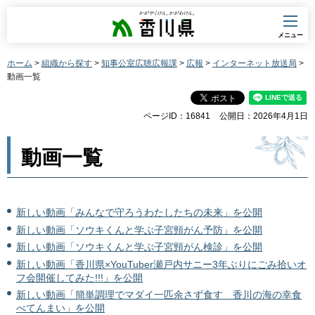
香川県
メニュー
ホーム
>
組織から探す
>
知事公室広聴広報課
>
広報
>
インターネット放送局
>
動画一覧
ページID：16841
公開日：2026年4月1日
動画一覧
新しい動画「みんなで守ろうわたしたちの未来」を公開
新しい動画「ソウキくんと学ぶ子宮頸がん予防」を公開
新しい動画「ソウキくんと学ぶ子宮頸がん検診」を公開
新しい動画「香川県×YouTuber瀬戸内サニー3年ぶりにごみ拾いオ
フ会開催してみた!!!」を公開
新しい動画「簡単調理でマダイ一匹余さず食す 香川の海の幸食
べてんまい」を公開