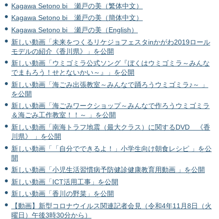
Kagawa Setono bi 瀬戸の美（繁体中文）
Kagawa Setono bi 瀬戸の美（簡体中文）
Kagawa Setono bi 瀬戸の美（English）
新しい動画「未来をつくるリケジョフェスタinかがわ2019ロール
モデルの紹介《香川県》」を公開
新しい動画「ウミゴミラ公式ソング『ぼくはウミゴミラ～みんな
でまもろう！せとないかい～』」を公開
新しい動画「海ごみ出張教室～みんなで踊ろうウミゴミラ♪～ 」
を公開
新しい動画「海ごみワークショップ～みんなで作ろうウミゴミラ
＆海ごみ工作教室！！～ 」を公開
新しい動画「南海トラフ地震（最大クラス）に関するDVD 《香
川県》 」を公開
新しい動画「「自分でできるよ！」小学生向け朝食レシピ 」を公
開
新しい動画「小児生活習慣病予防健診健康教育用動画 」を公開
新しい動画「ICT活用工事」を公開
新しい動画「香川の野菜」を公開
【動画】新型コロナウイルス関連記者会見（令和4年11月8日（火
曜日）午後3時30分から）