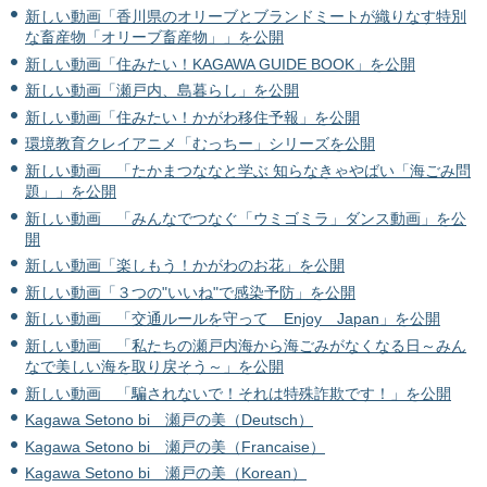
新しい動画「香川県のオリーブとブランドミートが織りなす特別
な畜産物「オリーブ畜産物」」を公開
新しい動画「住みたい！KAGAWA GUIDE BOOK」を公開
新しい動画「瀬戸内、島暮らし」を公開
新しい動画「住みたい！かがわ移住予報」を公開
環境教育クレイアニメ「むっちー」シリーズを公開
新しい動画 「たかまつななと学ぶ 知らなきゃやばい「海ごみ問
題」」を公開
新しい動画 「みんなでつなぐ「ウミゴミラ」ダンス動画」を公
開
新しい動画「楽しもう！かがわのお花」を公開
新しい動画「３つの"いいね"で感染予防」を公開
新しい動画 「交通ルールを守って Enjoy Japan」を公開
新しい動画 「私たちの瀬戸内海から海ごみがなくなる日～みん
なで美しい海を取り戻そう～」を公開
新しい動画 「騙されないで！それは特殊詐欺です！」を公開
Kagawa Setono bi 瀬戸の美（Deutsch）
Kagawa Setono bi 瀬戸の美（Francaise）
Kagawa Setono bi 瀬戸の美（Korean）