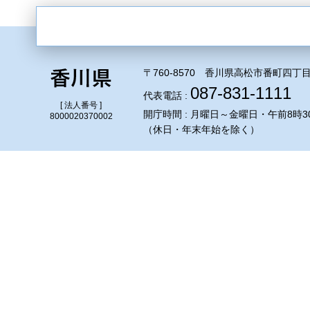
〒760-8570 香川県高松市番町四丁目
087-831-1111
代表電話 :
[ 法人番号 ]
開庁時間 : 月曜日～金曜日・午前8時3
8000020370002
（休日・年末年始を除く）