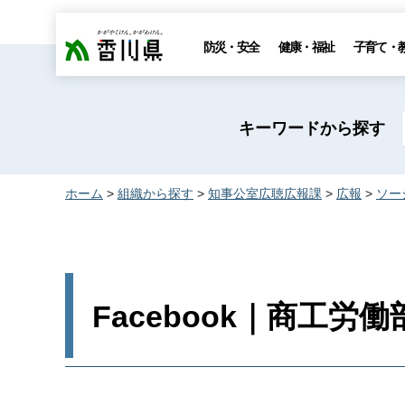
香川県
防災・安全
健康・福祉
子育て・
キーワードから探す
ホーム
>
組織から探す
>
知事公室広聴広報課
>
広報
>
ソー
Facebook｜商工労働