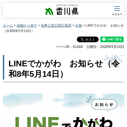
香川県
メニュー
ホーム
>
組織から探す
>
知事公室広聴広報課
>
広報
> LINEでかがわ お知らせ
（令和8年5月14日）
ページID：61404
公開日：2026年5月14日
LINEでかがわ お知らせ（令
和8年5月14日）