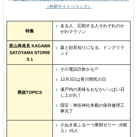
（外部サイトへリンク）
走る人、応戦する人それぞれのか
特集
がわマラソン
里山再発見 KAGAWA
森と顔見知りになる。ドングリラ
SATOYAMA STORIE
ンド
S 1
その電話詐欺かも!?
12月3日は香川県民の日
瀬戸内の美味をおなかいっぱい召
県政TOPICS
し上がれ！
国宝・神谷神社本殿の保存修理工
事完了
さぬき産ふるーつ果樹ゼリー（6個
入）×5人