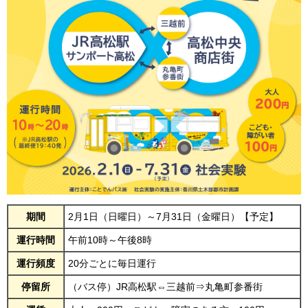
期間
2月1日（日曜日）～7月31日（金曜日）【予定】
運行時間
午前10時～午後8時
運行頻度
20分ごとに毎日運行
停留所
（バス停）JR高松駅⇔三越前⇒丸亀町参番街