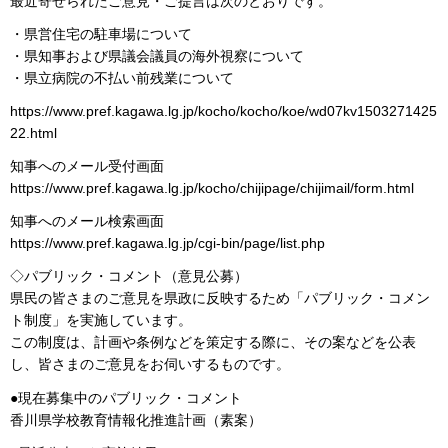
最近寄せられたご意見・ご提言は次のとおりです。
・県営住宅の駐車場について
・県知事および県議会議員の海外視察について
・県立病院の不払い前残業について
https://www.pref.kagawa.lg.jp/kocho/kocho/koe/wd07kv1503271425
22.html
知事へのメール受付画面
https://www.pref.kagawa.lg.jp/kocho/chijipage/chijimail/form.html
知事へのメール検索画面
https://www.pref.kagawa.lg.jp/cgi-bin/page/list.php
◇パブリック・コメント（意見公募）
県民の皆さまのご意見を県政に反映するため「パブリック・コメン
ト制度」を実施しています。
この制度は、計画や条例などを策定する際に、その案などを公表
し、皆さまのご意見をお伺いするものです。
●現在募集中のパブリック・コメント
香川県学校教育情報化推進計画（素案）