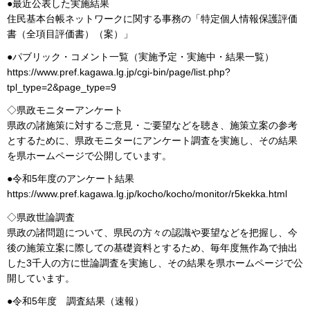
●最近公表した実施結果
住民基本台帳ネットワークに関する事務の「特定個人情報保護評価
書（全項目評価書）（案）」
●パブリック・コメント一覧（実施予定・実施中・結果一覧）
https://www.pref.kagawa.lg.jp/cgi-bin/page/list.php?
tpl_type=2&page_type=9
◇県政モニターアンケート
県政の諸施策に対するご意見・ご要望などを聴き、施策立案の参考
とするために、県政モニターにアンケート調査を実施し、その結果
を県ホームページで公開しています。
●令和5年度のアンケート結果
https://www.pref.kagawa.lg.jp/kocho/kocho/monitor/r5kekka.html
◇県政世論調査
県政の諸問題について、県民の方々の認識や要望などを把握し、今
後の施策立案に際しての基礎資料とするため、毎年度無作為で抽出
した3千人の方に世論調査を実施し、その結果を県ホームページで公
開しています。
●令和5年度 調査結果（速報）