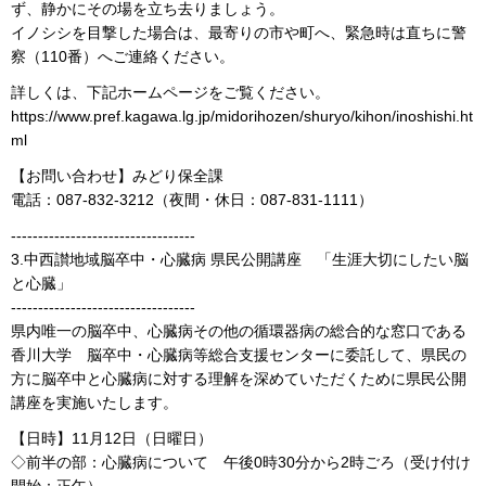
ず、静かにその場を立ち去りましょう。
イノシシを目撃した場合は、最寄りの市や町へ、緊急時は直ちに警
察（110番）へご連絡ください。
詳しくは、下記ホームページをご覧ください。
https://www.pref.kagawa.lg.jp/midorihozen/shuryo/kihon/inoshishi.ht
ml
【お問い合わせ】みどり保全課
電話：087-832-3212（夜間・休日：087-831-1111）
----------------------------------
3.中西讃地域脳卒中・心臓病 県民公開講座 「生涯大切にしたい脳
と心臓」
----------------------------------
県内唯一の脳卒中、心臓病その他の循環器病の総合的な窓口である
香川大学 脳卒中・心臓病等総合支援センターに委託して、県民の
方に脳卒中と心臓病に対する理解を深めていただくために県民公開
講座を実施いたします。
【日時】11月12日（日曜日）
◇前半の部：心臓病について 午後0時30分から2時ごろ（受け付け