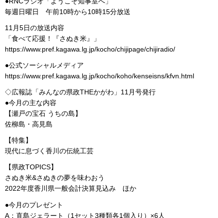
●RNCラジオ「ようこそ知事室へ」
毎週日曜日 午前10時から10時15分放送
11月5日の放送内容
「食べて応援！『さぬき米』」
https://www.pref.kagawa.lg.jp/kocho/chijipage/chijiradio/
●公式ソーシャルメディア
https://www.pref.kagawa.lg.jp/kocho/koho/kenseisns/kfvn.html
◇広報誌「みんなの県政THEかがわ」11月号発行
●今月の主な内容
【瀬戸の宝石 うちの島】
佐柳島・高見島
【特集】
現代に息づく香川の伝統工芸
【県政TOPICS】
さぬき米&さぬきの夢を味わおう
2022年度香川県一般会計決算見込み ほか
●今月のプレゼント
A：直島ジェラート（1セット3種類各1個入り）×6人