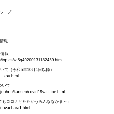
ループ
る情報
る情報
ta/topics/wt5q49200131182439.html
いて（令和5年10月1日以降）
uiikou.html
ついて
ujouhou/kansen/covid19vaccine.html
くてもコロナとたたかうみんななかま～」
/novachara1.html