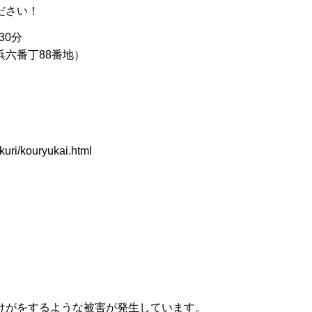
ださい！
30分
六番丁88番地）
kuri/kouryukai.html
けがをするような被害が発生しています。