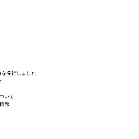
版を発行しました
せ
について
る情報