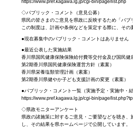
https://www.pref.kagawa.lg.jp/cgi-bin/page/list.php
◇パブリック・コメント（意見公募）
県民の皆さまのご意見を県政に反映するため「パブ
この制度は、計画や条例などを策定する際に、その
●現在募集中のパブリック・コメントはありません
●最近公表した実施結果
香川県国民健康保険保険給付費等交付金及び国民健
第2期香川県国民健康保険運営方針（素案）
香川県栄養塩類管理計画（素案）
第2期香川県健やか子ども支援計画の変更（素案）
●パブリック・コメント一覧（実施予定・実施中・
https://www.pref.kagawa.lg.jp/cgi-bin/page/list.php
◇県政モニターアンケート
県政の諸施策に対するご意見・ご要望などを聴き、
し、その結果を県ホームページで公開しています。