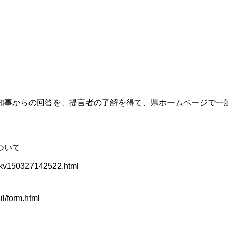
知事からの回答を、提言者の了解を得て、県ホームページで一
ついて
07kv150327142522.html
il/form.html