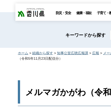
香川県
防災・安全
健康・福祉
子育て・
キーワードから探す
ホーム
>
組織から探す
>
知事公室広聴広報課
>
広報
>
メー
（令和5年11月23日配信分）
メルマガかがわ（令和5