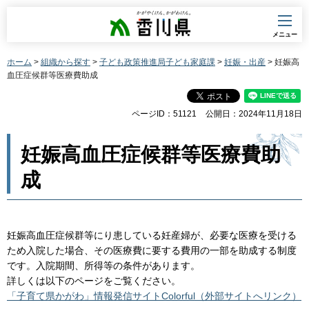
香川県
メニュー
ホーム
>
組織から探す
>
子ども政策推進局子ども家庭課
>
妊娠・出産
> 妊娠高
血圧症候群等医療費助成
ページID：51121
公開日：2024年11月18日
妊娠高血圧症候群等医療費助
成
妊娠高血圧症候群等にり患している妊産婦が、必要な医療を受ける
ため入院した場合、その医療費に要する費用の一部を助成する制度
です。入院期間、所得等の条件があります。
詳しくは以下のページをご覧ください。
「子育て県かがわ」情報発信サイトColorful（外部サイトへリンク）