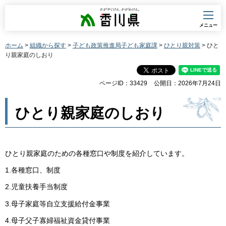
香川県
メニュー
ホーム
>
組織から探す
>
子ども政策推進局子ども家庭課
>
ひとり親対策
> ひと
り親家庭のしおり
ページID：33429
公開日：2026年7月24日
ひとり親家庭のしおり
ひとり親家庭のための各種窓口や制度を紹介しています。
1.各種窓口、制度
2.児童扶養手当制度
3.母子家庭等自立支援給付金事業
4.母子父子寡婦福祉資金貸付事業