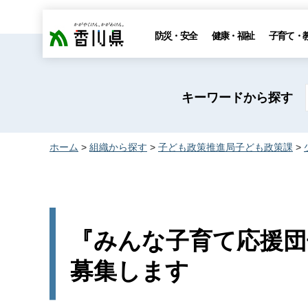
香川県
防災・安全
健康・福祉
子育て・
キーワードから探す
ホーム
>
組織から探す
>
子ども政策推進局子ども政策課
>
『みんな子育て応援団
募集します