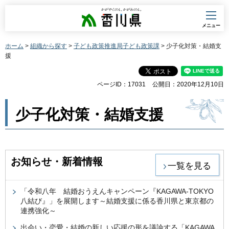
香川県
メニュー
ホーム
>
組織から探す
>
子ども政策推進局子ども政策課
> 少子化対策・結婚支
援
ページID：17031
公開日：2020年12月10日
少子化対策・結婚支援
お知らせ・新着情報
一覧を見る
「令和八年 結婚おうえんキャンペーン『KAGAWA-TOKYO
八結び』」を展開します～結婚支援に係る香川県と東京都の
連携強化～
出会い・恋愛・結婚の新しい応援の形を議論する「KAGAWA