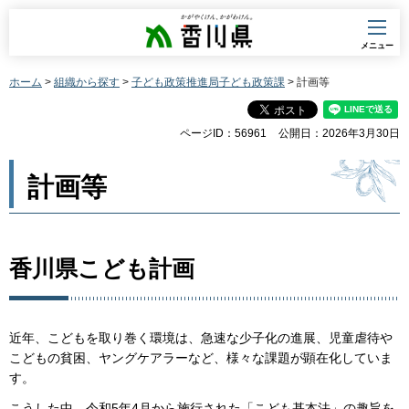
香川県
メニュー
ホーム
>
組織から探す
>
子ども政策推進局子ども政策課
> 計画等
ページID：56961
公開日：2026年3月30日
計画等
香川県こども計画
近年、こどもを取り巻く環境は、急速な少子化の進展、児童虐待や
こどもの貧困、ヤングケアラーなど、様々な課題が顕在化していま
す。
こうした中、令和5年4月から施行された「こども基本法」の趣旨を