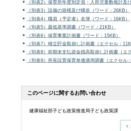
（別表2）保育所年度別定員・入所児童数推計及び
（別表3）設備の規模及び構造（ワード：26KB）
（別表4）職員（予定者）名簿（ワード：16KB）
（別表5）最低基準調書（ワード：21KB）
（別表6）保育事業計画書（ワード：15KB）
（別表7）積立貯金取崩し計画書（エクセル：11K
（別表8）前期末支払資金残高取崩し計画書（エク
（別表9）所長設置保育単価適用調書（エクセル：
このページに関するお問い合わせ
健康福祉部子ども政策推進局子ども政策課