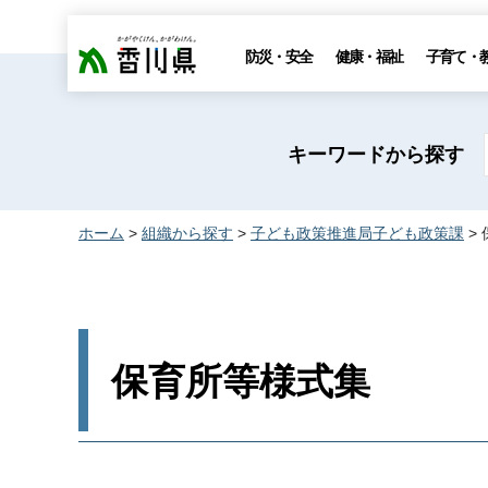
香川県
防災・安全
健康・福祉
子育て・
キーワードから探す
ホーム
>
組織から探す
>
子ども政策推進局子ども政策課
>
保育所等様式集