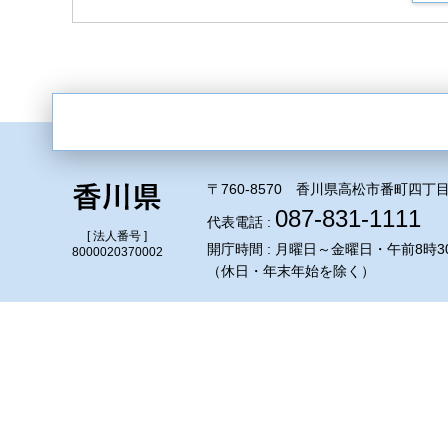
〒760-8570 香川県高松市番町四丁目
087-831-1111
代表電話 :
[ 法人番号 ]
開庁時間 : 月曜日～金曜日・午前8時3
8000020370002
（休日・年末年始を除く）