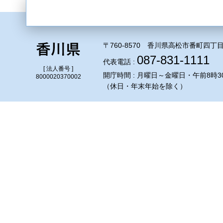
〒760-8570 香川県高松市番町四丁目
087-831-1111
代表電話 :
[ 法人番号 ]
開庁時間 : 月曜日～金曜日・午前8時3
8000020370002
（休日・年末年始を除く）