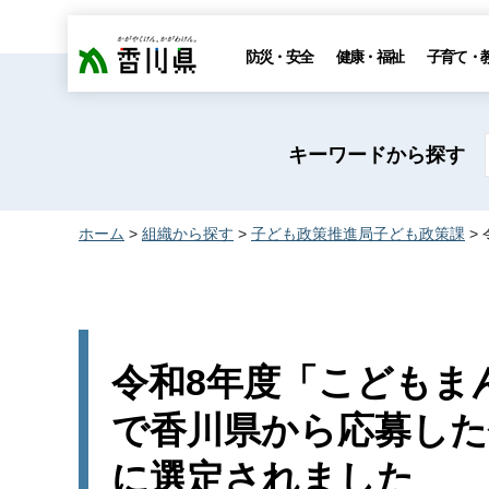
香川県
防災・安全
健康・福祉
子育て・
キーワードから探す
ホーム
>
組織から探す
>
子ども政策推進局子ども政策課
>
令和8年度「こどもま
で香川県から応募した
に選定されました