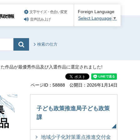
Foreign Language
文字サイズ・色合い変更
県政情報
Select Language
▼
音声読み上げ
検索の仕方
した作品が最優秀作品及び入選作品に選定されました!
ページID：58888
公開日：2026年1月14日
集
子ども政策推進局子ども政策
課
品
地域少子化対策重点推進交付金