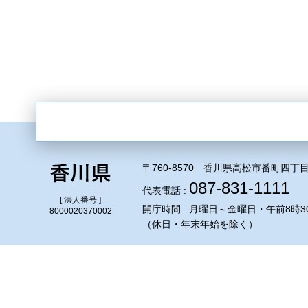
〒760-8570 香川県高松市番町四丁目
087-831-1111
代表電話 :
[ 法人番号 ]
開庁時間 : 月曜日～金曜日・午前8時3
8000020370002
（休日・年末年始を除く）