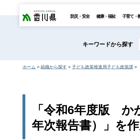
香川県
防災・安全
健康・福祉
子育て・
キーワードから探す
ホーム
>
組織から探す
>
子ども政策推進局子ども政策課
>
「令和6年度版 か
年次報告書）」を作