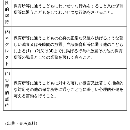
性
保育所等に通うこどもにわいせつな行為をすること又は保育
的
所等に通うこどもをしてわいせつな行為をさせること。
虐
待
(3)
ネ
保育所等に通うこどもの心身の正常な発達を妨げるような著
グ
しい減食又は長時間の放置、当該保育所等に通う他のこども
レ
による(1)、(2)又は(4)までに掲げる行為の放置その他の保育
ク
所等の職員としての業務を著しく怠ること。
ト
(4)
心
保育所等に通うこどもに対する著しい暴言又は著しく拒絶的
理
な対応その他の保育所等に通うこどもに著しい心理的外傷を
的
与える言動を行うこと。
虐
待
（出典・参考資料）