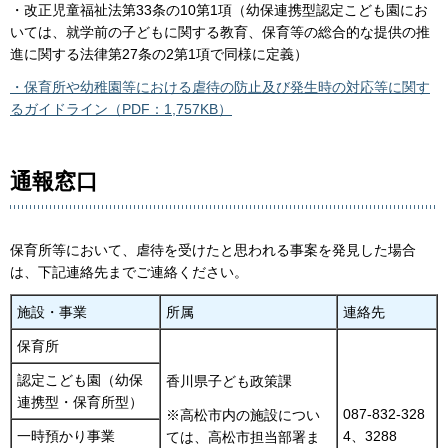
・改正児童福祉法第33条の10第1項（幼保連携型認定こども園にお
いては、就学前の子どもに関する教育、保育等の総合的な提供の推
進に関する法律第27条の2第1項で同様に定義）
・保育所や幼稚園等における虐待の防止及び発生時の対応等に関す
るガイドライン（PDF：1,757KB）
通報窓口
保育所等において、虐待を受けたと思われる事案を発見した場合
は、下記連絡先までご連絡ください。
施設・事業
所属
連絡先
保育所
認定こども園（幼保
香川県子ども政策課
連携型・保育所型）
087-832-328
※高松市内の施設につい
一時預かり事業
4、3288
ては、高松市担当部署ま