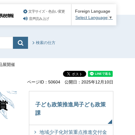
Foreign Language
文字サイズ・色合い変更
県政情報
Select Language
▼
音声読み上げ
検索の仕方
品展開催
ページID：50604
公開日：2025年12月10日
賞
子ども政策推進局子ども政策
課
地域少子化対策重点推進交付金