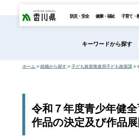
香川県
防災・安全
健康・福祉
子育て・
キーワードから探す
ホーム
>
組織から探す
>
子ども政策推進局子ども政策課
>
令和７年度青少年健全
作品の決定及び作品展