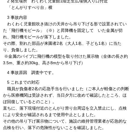
2 発生場所 わくわく児童館1階芝生広場側入り口付近
「とんがりすべり台」横
3 事故内容
わくわく児童館吹き抜けの天井から吊り下げる形で設置されてい
た「飛行機モビール」（※）と昇降機を固定して いた金属が切
れ、飛行機モビールが落下しました。
その際、割れた部品が来園者2名（大人1名、子ども1名）に当た
り、負傷しました。
※金属のパイプに飛行機の模型を取り付けた展示物（全体の長さ約
3.5m、重さ約30kg、高さ8mから吊り下げ）
4 事故原因 調査中です。
5 これまでの対応
職員が負傷者2名の応急手当を行いました（ご本人が軽傷との判断
から医療機関は受診されず、当日夕方に改めて確認したところ、ほ
ぼ回復しているとのこと）。
直ちに、落下現場付近のとんがり滑り台周辺を立入禁止にし、点検
により安全が確認されるまで使用中止としました。
その他の吊り下げ展示物について、施設の維持管理業者が応急的な
点検を行い、落下の危険性がないことを確認しました。