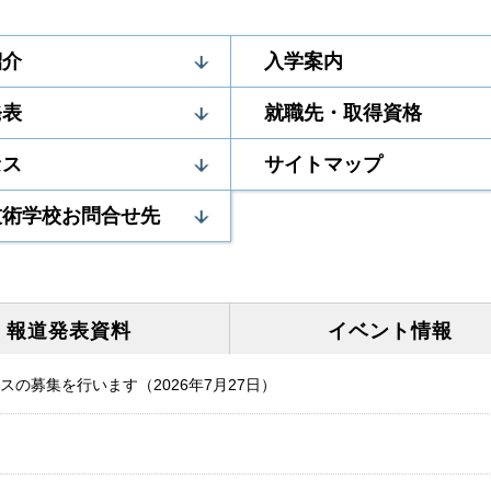
紹介
入学案内
発表
就職先・取得資格
セス
サイトマップ
技術学校お問合せ先
報道発表
資料
イベント
情報
スの募集を行います（2026年7月27日）