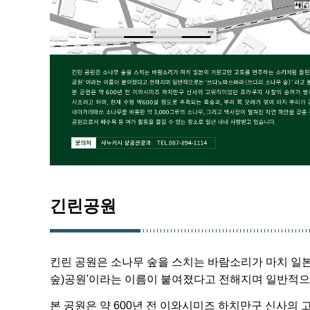
긴린공원
킨린 공원은 소나무 숲을 스치는 바람소리가 마치 일
숲)공원'이라는 이름이 붙여졌다고 전해지며 일반적으
본 공원은 약 600년 전 이와시미즈 하치만구 신사의