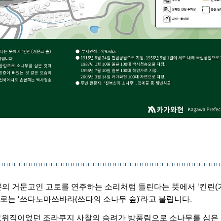
본의 거문고인 고토를 연주하는 소리처럼 들린다는 뜻에서 ‘킨린
로는 ‘쓰다노마쓰바라(쓰다의 소나무 숲)'라고 불립니다.
 고위직이었던 조라쿠지 사찰의 승려가 방풍림으로 소나무를 심은 