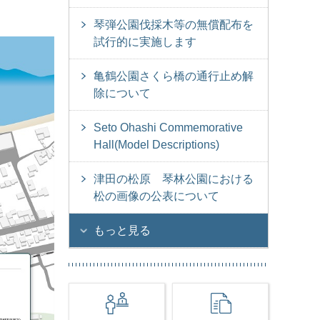
琴弾公園伐採木等の無償配布を
試行的に実施します
亀鶴公園さくら橋の通行止め解
除について
Seto Ohashi Commemorative
Hall(Model Descriptions)
津田の松原 琴林公園における
松の画像の公表について
もっと見る