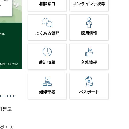
相談窓口
オンライン手続等
よくある質問
採用情報
統計情報
入札情報
組織部署
パスポート
(거문고
것이 시