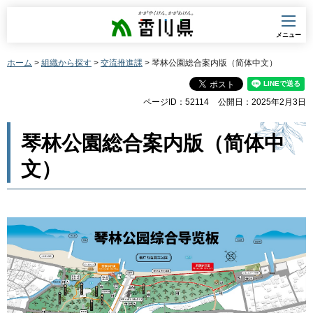
香川県
メニュー
ホーム
>
組織から探す
>
交流推進課
> 琴林公園総合案内版（简体中文）
ページID：52114
公開日：2025年2月3日
琴林公園総合案内版（简体中
文）