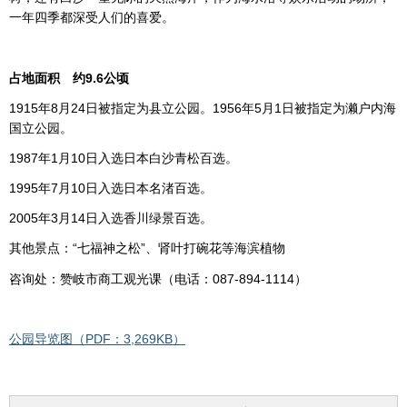
一年四季都深受人们的喜爱。
占地面积 约9.6公顷
1915年8月24日被指定为县立公园。1956年5月1日被指定为濑户内海
国立公园。
1987年1月10日入选日本白沙青松百选。
1995年7月10日入选日本名渚百选。
2005年3月14日入选香川绿景百选。
其他景点：“七福神之松”、肾叶打碗花等海滨植物
咨询处：赞岐市商工观光课（电话：087-894-1114）
公园导览图（PDF：3,269KB）