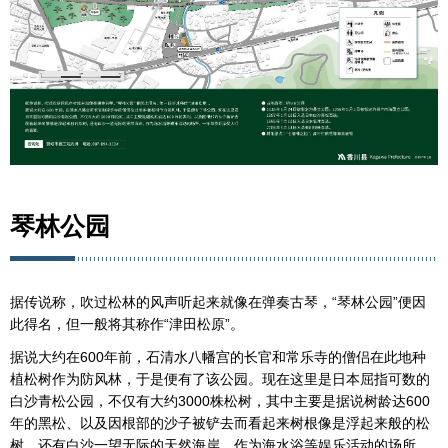
琴林公园
据传说称，吹过松林的风声听起来就像在弹奏古琴，“琴林公园”便因
此得名，但一般将其称作“津田松原”。
据说大约在600年前，石清水八幡宫的长官和常乐寺的僧侣在此地种
植松树作为防风林，于是便有了该公园。现在这里是日本屈指可数的
白沙青松公园，不仅有大约3000株松树，其中主要是据说树龄达600
年的黑松、以及因根部的沙子被铲去而看起来树根像是浮起来般的松
树，还有白沙一望无际的天然海岸，作为海水浴等娱乐活动的场所，