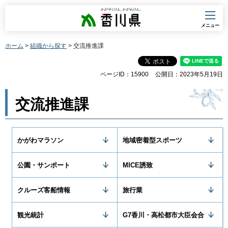
香川県
メニュー
ホーム
>
組織から探す
> 交流推進課
ページID：15900
公開日：2023年5月19日
交流推進課
かがわマラソン
地域密着型スポーツ
公園・サンポート
MICE誘致
クルーズ客船情報
旅行業
観光統計
G7香川・高松都市大臣会合