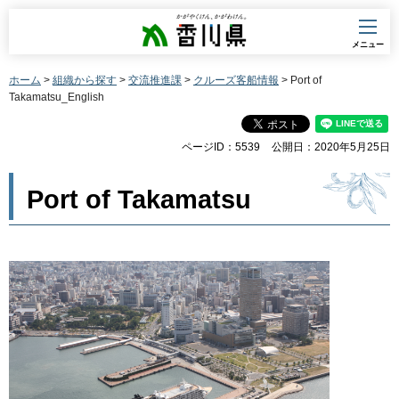
香川県
メニュー
ホーム
>
組織から探す
>
交流推進課
>
クルーズ客船情報
> Port of
Takamatsu_English
ページID：5539
公開日：2020年5月25日
Port of Takamatsu