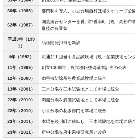
59年（1984）
創立85周年、生物工学担当を新設
60年（1985）
部門制を導入、小豆分場西村ほ場をオリーブ公園
園芸総合センターを香川郡香南町（現・高松市香
62年（1987）
最後の農業祭
平成3年（199
品種開発担当を新設
1）
4年（1992）
流通加工担当を食品試験場（現・産業技術センタ
11年（1999）
創立100周年、農試移転整備基本計画の公表
12年（2000）
病害虫防除所を農業試験場に統合
13年（2001）
三木分場を三木試験地として本場に統合
22年（2010）
満濃分場を満濃試験地として本場に統合
22年（2010）
小豆分場の花き部門を本場に統合
23年（2011）
本場を綾川町に移転し、三木試験地を本場に統合
23年（2011）
府中分場を府中果樹研究所と改称