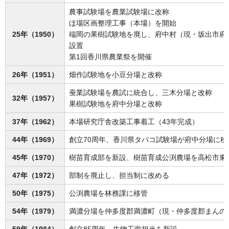
農事試験場を農業試験場に改称
ほ場区画整理工事（本場）を開始
25年（1950）
端岡の果樹試験地を廃し、府中村（現・坂出市府
設置
第1回香川県農業祭を開催
26年（1951）
畑作試験地を小豆分場と改称
蚕業試験場を農試に統合し、三木分場と改称
32年（1957）
果樹試験地を府中分場と改称
37年（1962）
本場研究庁舎改築工事着工（43年完成）
44年（1969）
創立70周年、香川県タバコ試験場が府中分場に移
45年（1970）
樹苗育成部を新設、樹苗育成公渕農場を高松市東
47年（1972）
部制を廃止し、担当制に改める
50年（1975）
公渕農場を林務課に移管
54年（1979）
満濃分場を仲多度郡満濃町（現・仲多度郡まんの