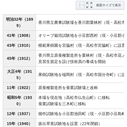
画面サイズで表示
明治32年（189
香川県立農事試験場を香川郡栗林村（現・高松市
9）
41年（1908）
オリーブ栽培試験地を小豆郡西村（現・小豆郡小
43年（1910）
模範果樹園を宮脇村（現・高松市宮脇町）に設置
香川県立原蚕種製造所を栗林村（現・高松市花ノ
45年（1912）
見習生規定を設け技術員の養成を開始
大正4年（191
果樹試験地を端岡村（現・高松市国分寺町）に設
5）
11年（1922）
原蚕種製造所を蚕業試験場と改称
昭和5年（193
本場を現在地（高松市仏生山町）に移転
0）
蚕業試験場を三木町に移転
12年（1937）
畑作試験地を小豆郡池田町（現・小豆郡小豆島町
15年（1940）
坂出旱害試験地を設置（22年閉鎖）