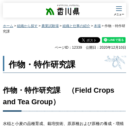
香川県
メニュー
ホーム
>
組織から探す
>
農業試験場
>
組織と仕事の紹介
>
本場
> 作物・特作研
究課
ページID：12339
公開日：2020年12月10日
作物・特作研究課
作物・特作研究課 （Field Crops
and Tea Group）
水稲と小麦の品種育成、栽培技術、原原種および原種の養成・増殖