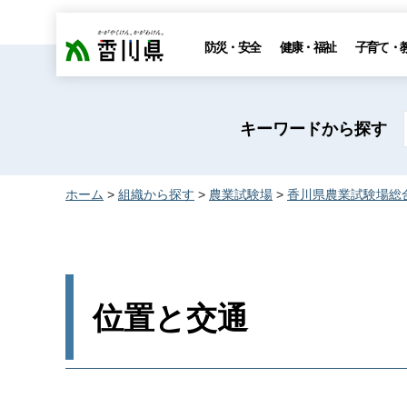
香川県
防災・安全
健康・福祉
子育て・
キーワードから探す
ホーム
>
組織から探す
>
農業試験場
>
香川県農業試験場総
位置と交通