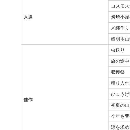
コスモス
入選
炭焼小屋
〆縄作り
黎明本山
虫送り
旅の途中
収穫祭
穫り入れ
ひょうげ
佳作
初夏の山
今年も豊
涼を求め