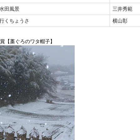
水田風景
三井秀範
行くちょうさ
横山彰
賞【藁ぐろのワタ帽子】