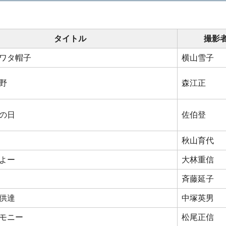
タイトル
撮影
ワタ帽子
横山雪子
野
森江正
の日
佐伯登
秋山育代
よー
大林重信
斉藤延子
供達
中塚英男
モニー
松尾正信