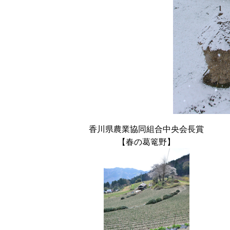
香川県農業協同組合中央会長賞
【春の葛篭野】