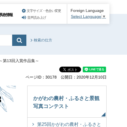
Foreign Language
文字サイズ・色合い変更
県政情報
Select Language
▼
音声読み上げ
検索の仕方
～第13回入賞作品集～
ページID：30178
公開日：2020年12月10日
3
かがわの農村・ふるさと景観
写真コンテスト
第25回かがわの農村・ふるさと