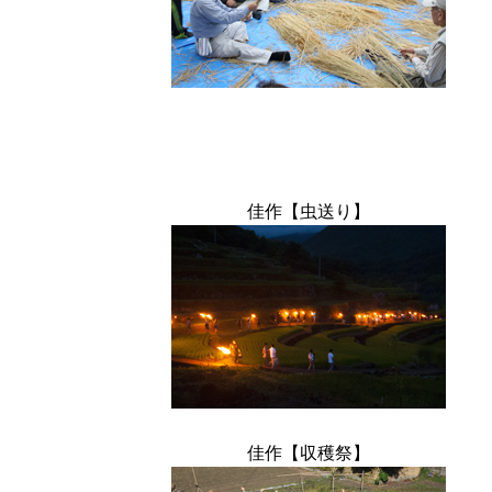
佳作【虫送り】
佳作【収穫祭】