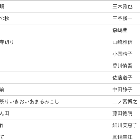
畑
三木雅也
の秋
三谷勝一
森嶋豊
寺辺り
山崎雅信
小国晴子
香川慎吾
佐藤道子
前
中田静子
祭りいきおいあまるみこし
二ノ宮博之
ん田
藤田徳明
作
細川美恵子
て
真鍋幸江