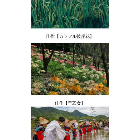
佳作【カラフル彼岸花】
佳作【早乙女】