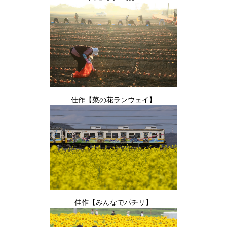
佳作【菜の花ランウェイ】
佳作【みんなでパチリ】