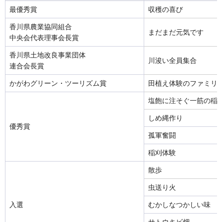
最優秀賞
収穫の喜び
香川県農業協同組合
まだまだ元気です
中央会代表理事会長賞
香川県土地改良事業団体
川浚い全員集合
連合会長賞
かがわグリーン・ツーリズム賞
田植え体験のファミリ
塩飽に注そぐ一筋の稲
しめ縄作り
優秀賞
孤軍奮闘
稲刈体験
散歩
虫送り火
入選
むかしなつかしい味