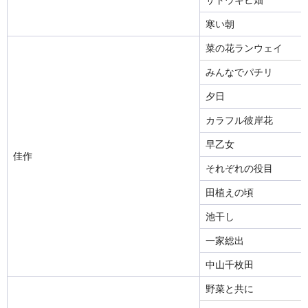
サトウキビ畑
寒い朝
菜の花ランウェイ
みんなでパチリ
夕日
カラフル彼岸花
早乙女
佳作
それぞれの役目
田植えの頃
池干し
一家総出
中山千枚田
野菜と共に