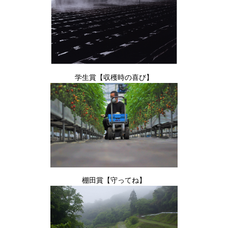
学生賞【収穫時の喜び】
棚田賞【守ってね】