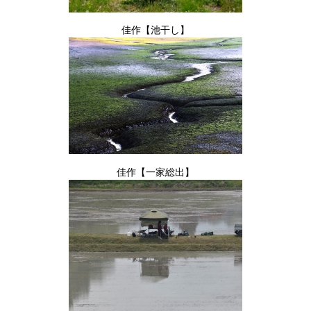
佳作【池干し】
佳作【一家総出】