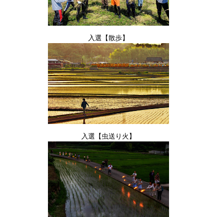
入選【散歩】
入選【虫送り火】