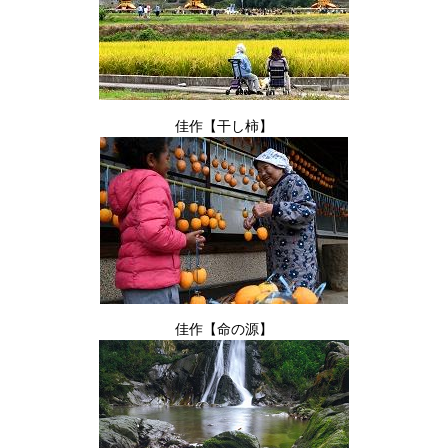
佳作【干し柿】
佳作【命の源】