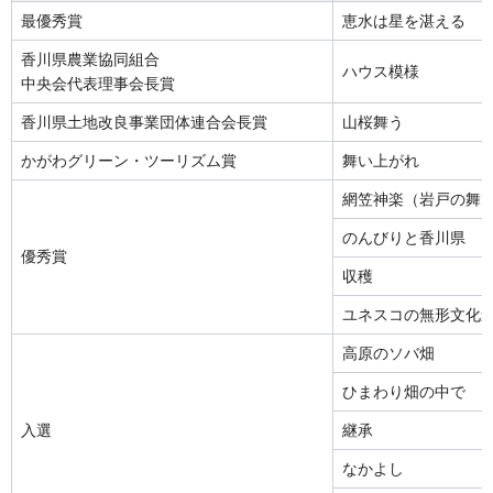
最優秀賞
恵水は星を湛える
香川県農業協同組合
ハウス模様
中央会代表理事会長賞
香川県土地改良事業団体連合会長賞
山桜舞う
かがわグリーン・ツーリズム賞
舞い上がれ
網笠神楽（岩戸の舞
のんびりと香川県
優秀賞
収穫
ユネスコの無形文化
高原のソバ畑
ひまわり畑の中で
入選
継承
なかよし