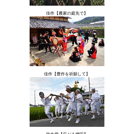
佳作【農家の庭先で】
佳作【豊作を祈願して】