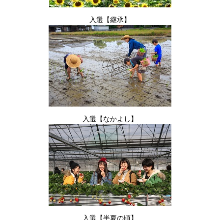
入選【継承】
入選【なかよし】
入選【半夏の頃】