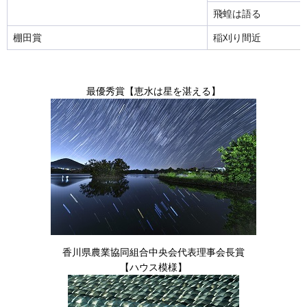
飛蝗は語る
棚田賞
稲刈り間近
最優秀賞【恵水は星を湛える】
香川県農業協同組合中央会代表理事会長賞
【ハウス模様】