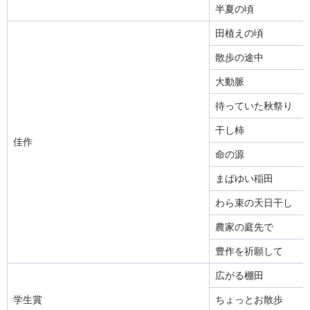
半夏の頃
田植えの頃
散歩の途中
大動脈
待っていた秋祭り
干し柿
佳作
命の源
まばゆい稲田
わら束の天日干し
農家の庭先で
豊作を祈願して
広がる棚田
学生賞
ちょっとお散歩