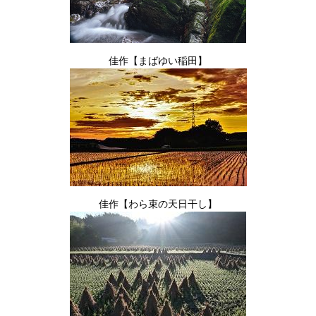
佳作【まばゆい稲田】
佳作【わら束の天日干し】