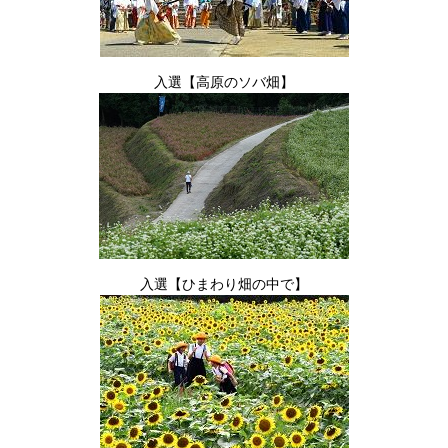
入選【高原のソバ畑】
入選【ひまわり畑の中で】