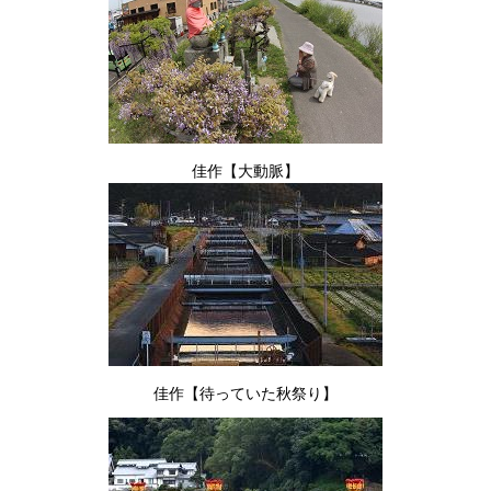
佳作【大動脈】
佳作【待っていた秋祭り】