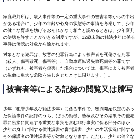
家庭裁判所は、殺人事件等の一定の重大事件の被害者等からの申出
がある場合に、少年の年齢や心身の状態等の事情を考慮して、少年
の健全な育成を妨げるおそれがなく相当と認めるときは、少年審判
の傍聴を許すことができる制度ですが、12歳未満の触法少年に係る
事件は傍聴の対象から除かれます。
対象となる犯罪は、故意の犯罪行為により被害者を死傷させた罪
（殺人、傷害致死、傷害等）、自動車運転過失致死傷等の罪です
（いずれも、被害者を傷害した場合については、傷害により被害者
の生命に重大な危険を生じさせたときに限ります。）。
被害者等による記録の閲覧又は謄写
少年（犯罪少年及び触法少年）に係る事件で、審判開始決定のあっ
た保護事件の記録のうち、犯行の動機、態様及びその結果その他犯
罪に密接に関連する重要な事実を含む非行事実に係る部分のほか、
少年の身上に関する供述調書や審判調書、少年の生活状況に関する
その保護者の供述調書等が対象となります。ただし、少年の健全な