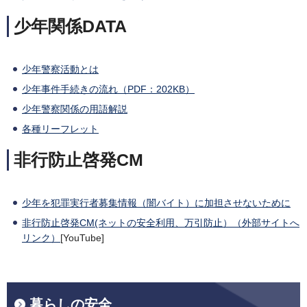
少年関係DATA
少年警察活動とは
少年事件手続きの流れ（PDF：202KB）
少年警察関係の用語解説
各種リーフレット
非行防止啓発CM
少年を犯罪実行者募集情報（闇バイト）に加担させないために
非行防止啓発CM(ネットの安全利用、万引防止）（外部サイトへ
リンク）
[YouTube]
暮らしの安全