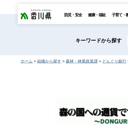
香川県
防災・安全
健康・福祉
子育て・
キーワードから探す
ホーム
>
組織から探す
>
森林・林業政策課
>
どんぐり銀行