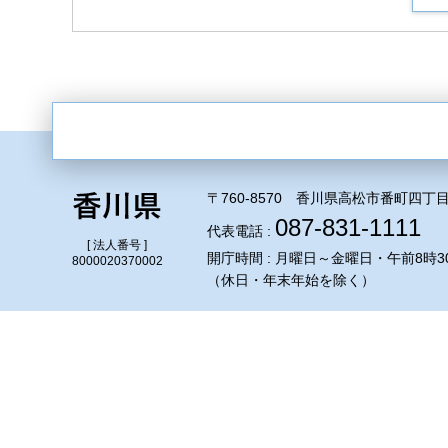
〒760-8570 香川県高松市番町四丁目
087-831-1111
代表電話 :
[ 法人番号 ]
開庁時間 : 月曜日～金曜日・午前8時3
8000020370002
（休日・年末年始を除く）