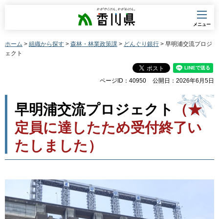
香川県
メニュー
ホーム
>
組織から探す
>
森林・林業政策課
>
どんぐり銀行
> 早明浦交流プロジ
ェクト
ページID：40950
公開日：2026年6月5日
早明浦交流プロジェクト
（★
定員に達したため受付終了い
たしました）