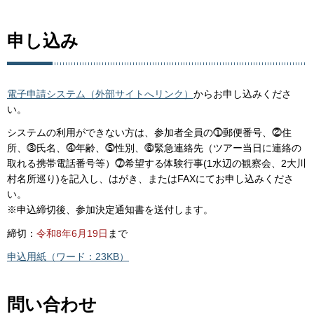
申し込み
電子申請システム（外部サイトへリンク）
からお申し込みくださ
い。
システムの利用ができない方は、参加者全員の⓵郵便番号、⓶住
所、⓷氏名、⓸年齢、⓹性別、⓺緊急連絡先（ツアー当日に連絡の
取れる携帯電話番号等）⓻希望する体験行事(1水辺の観察会、2大川
村名所巡り)を記入し、はがき、またはFAXにてお申し込みくださ
い。
※申込締切後、参加決定通知書を送付します。
締切：
令和8年6月19日
まで
申込用紙（ワード：23KB）
問い合わせ