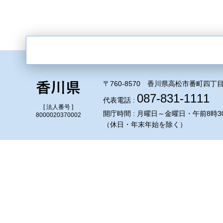
〒760-8570 香川県高松市番町四丁目
087-831-1111
代表電話 :
[ 法人番号 ]
開庁時間 : 月曜日～金曜日・午前8時3
8000020370002
（休日・年末年始を除く）