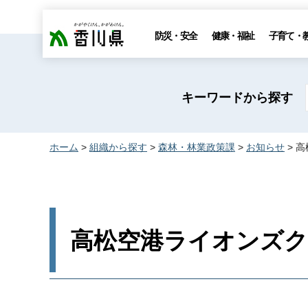
香川県
防災・安全
健康・福祉
子育て・
キーワードから探す
ホーム
>
組織から探す
>
森林・林業政策課
>
お知らせ
> 
高松空港ライオンズ