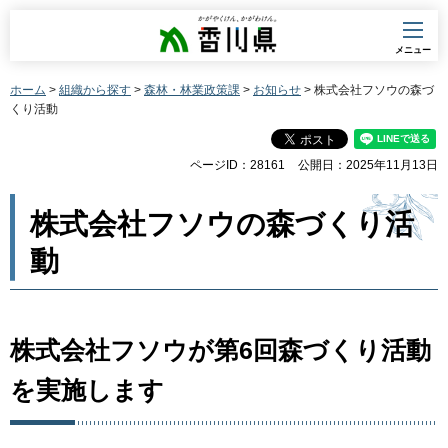
香川県
メニュー
ホーム
>
組織から探す
>
森林・林業政策課
>
お知らせ
> 株式会社フソウの森づ
くり活動
ページID：28161
公開日：2025年11月13日
株式会社フソウの森づくり活
動
株式会社フソウが第6回森づくり活動
を実施します